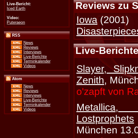
Reviews zu S
Live-Bericht:
Iced Earth
Iowa
(2001)
Video:
Puteraeon
Disasterpiec
RSS
News
Reviews
Live-Berichte
Interviews
Live-Berichte
Terminkalender
Slayer, Slip
Videos
Zenith
, Münc
Atom
News
o'zapft von R
Reviews
Interviews
Live-Berichte
Metallic
Terminkalender
Videos
Lostprophets
München 13.