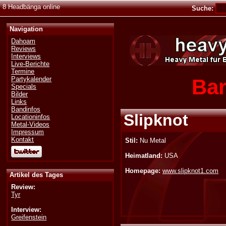
8 Headbänga online
Suche:
Navigation
Dahoam
Reviews
Interviews
Live-Berichte
Termine
Ban
Partykalender
Specials
Bilder
Links
Bandinfos
Slipknot
Locationinfos
Metal-Videos
Impressum
Kontakt
Stil:
Nu Metal
Heimatland:
USA
Homepage:
www.slipknot1.com
Artikel des Tages
Review:
Tyr
Interview:
Greifenstein