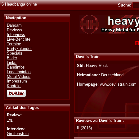
6 Headbänga online
Suche:
Navigation
Dahoam
Reviews
Interviews
Live-Berichte
B
Termine
Partykalender
Specials
Devil's Train
Bilder
Links
Stil:
Heavy Rock
Bandinfos
Locationinfos
Heimatland:
Deutschland
Metal-Videos
Impressum
Homepage:
www.devilstrain.com
Kontakt
Artikel des Tages
Review:
Tyr
Reviews zu Devil's Train:
II
(2015)
Interview:
Greifenstein