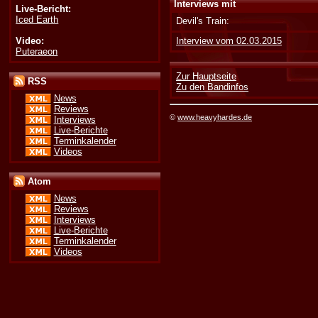
Interviews mit
Live-Bericht:
Iced Earth
Devil's Train:
Video:
Interview vom 02.03.2015
Puteraeon
Zur Hauptseite
RSS
Zu den Bandinfos
News
Reviews
©
www.heavyhardes.de
Interviews
Live-Berichte
Terminkalender
Videos
Atom
News
Reviews
Interviews
Live-Berichte
Terminkalender
Videos