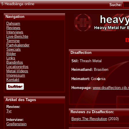
5 Headbänga online
Suche:
Navigation
Dahoam
Reviews
Interviews
Live-Berichte
B
Termine
Partykalender
Specials
Disaffection
Bilder
Links
Stil:
Thrash Metal
Bandinfos
Locationinfos
Heimatland:
Brasilien
Metal-Videos
Impressum
Heimatort:
Goi�nia
Kontakt
Homepage:
www.disaffection.cjb.
Artikel des Tages
Review:
Tyr
Reviews zu Disaffection:
Begin The Revolution
(2010)
Interview:
Greifenstein