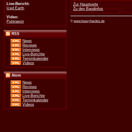
Live-Bericht:
Zur Hauptseite
Iced Earth
Zu den Bandinfos
Video:
Puteraeon
©
www.heavyhardes.de
RSS
News
Reviews
Interviews
Live-Berichte
Terminkalender
Videos
Atom
News
Reviews
Interviews
Live-Berichte
Terminkalender
Videos