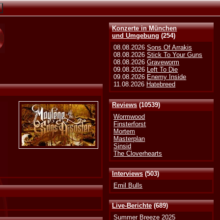
Konzerte in München
und Umgebung
(254)
08.08.2026
Sons Of Arrakis
08.08.2026
Stick To Your Guns
08.08.2026
Graveworm
09.08.2026
Left To Die
09.08.2026
Enemy Inside
11.08.2026
Hatebreed
Reviews
(10539)
Wormwood
Finsterforst
Mortem
Masterplan
Sinsid
The Cloverhearts
Interviews
(503)
Emil Bulls
Live-Berichte
(689)
Summer Breeze 2025