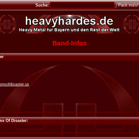
Suche:
Band-Infos
er
nsofdisaster.us
s Of Disaster: