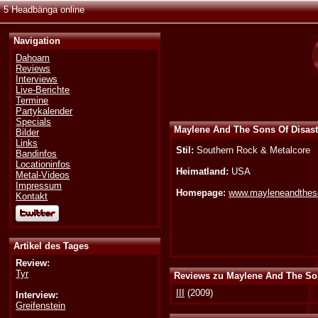
5 Headbänga online
Navigation
Dahoam
Reviews
Interviews
Live-Berichte
Termine
Partykalender
Specials
Maylene And The Sons Of Disast
Bilder
Links
Stil:
Southern Rock & Metalcore
Bandinfos
Locationinfos
Heimatland:
USA
Metal-Videos
Impressum
Homepage:
www.mayleneandtheso
Kontakt
Artikel des Tages
Review:
Tyr
Reviews zu Maylene And The Son
III
(2009)
Interview:
Greifenstein