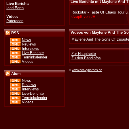
Live-Berichte mit Maylene And T
Live-Bericht:
Iced Earth
Rockstar - Taste Of Chaos Tour
u.
Video:
o'zapft von JR
Puteraeon
Videos von Maylene And The Son
RSS
Maylene And The Sons Of Disaster
News
Reviews
Interviews
Live-Berichte
Zur Hauptseite
Terminkalender
Zu den Bandinfos
Videos
©
www.heavyhardes.de
Atom
News
Reviews
Interviews
Live-Berichte
Terminkalender
Videos