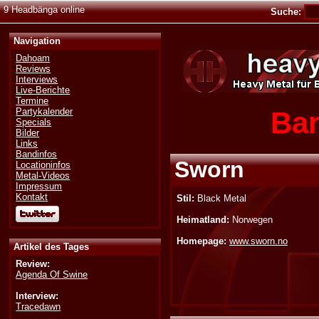
9 Headbänga online
Suche:
Navigation
Dahoam
Reviews
Interviews
Live-Berichte
Termine
Ban
Partykalender
Specials
Bilder
Links
Bandinfos
Sworn
Locationinfos
Metal-Videos
Impressum
Kontakt
Stil:
Black Metal
Heimatland:
Norwegen
Homepage:
www.sworn.no
Artikel des Tages
Review:
Agenda Of Swine
Interview:
Tracedawn