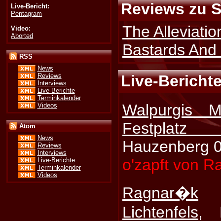
Reviews zu 
Live-Bericht:
Pentagram
The Alleviatio
Video:
Aborted
Bastards And
RSS
News
Reviews
Live-Bericht
Interviews
Live-Berichte
Terminkalender
Walpurgis M
Videos
Festplat
Atom
News
Hauzenberg 0
Reviews
Interviews
o'zapft von R
Live-Berichte
Terminkalender
Videos
Ragnar�k
Lichtenfels
, 