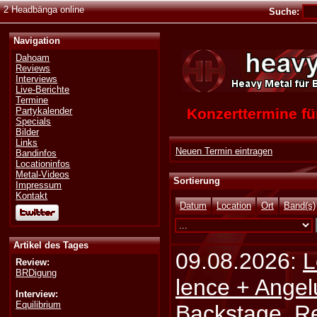
2 Headbänga online
Suche:
Navigation
Dahoam
Reviews
Interviews
Live-Berichte
Termine
Konzerttermine 
Partykalender
Specials
Bilder
Links
Neuen Termin eintragen
Bandinfos
Locationinfos
Metal-Videos
Sortierung
Impressum
Kontakt
Datum
Location
Ort
Band(s)
Artikel des Tages
09.08.2026:
L
Review:
BRDigung
lence + Angel
Interview:
Equilibrium
Backstage, Rei