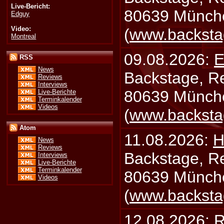
Live-Bericht:
80639 Münch
Edguy
Video:
(
www.backsta
Montreal
09.08.2026:
E
RSS
News
Backstage, Rei
Reviews
Interviews
80639 Münch
Live-Berichte
Terminkalender
Videos
(
www.backsta
Atom
11.08.2026:
H
News
Reviews
Backstage, Rei
Interviews
Live-Berichte
Terminkalender
80639 Münch
Videos
(
www.backsta
12.08.2026:
R