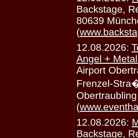
Backstage, Rei
80639 Münch
(
www.backsta
12.08.2026:
T
Angel + Meta
Airport Obertr
Frenzel-Stra
Obertraublin
(
www.eventhal
12.08.2026:
M
Backstage, Rei