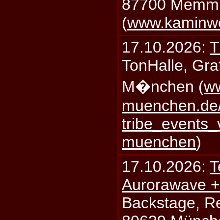
87700 Memm
(
www.kaminw
17.10.2026:
T
TonHalle, Graf
M�nchen (
ww
muenchen.de/
tribe_events_
muenchen
)
17.10.2026:
T
Aurorawave +
Backstage, Rei