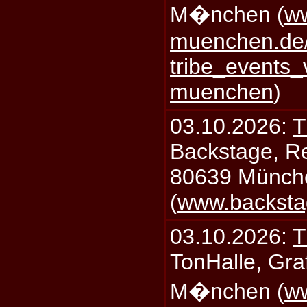
M�nchen (
ww
muenchen.de/
tribe_events_
muenchen
)
03.10.2026:
T
Backstage, Rei
80639 Münch
(
www.backsta
03.10.2026:
T
TonHalle, Graf
M�nchen (
ww