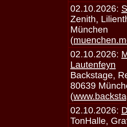
02.10.2026:
S
Zenith, Lilien
München
(
muenchen.mo
02.10.2026:
M
Lautenfeyn
Backstage, Rei
80639 Münch
(
www.backsta
02.10.2026:
D
TonHalle, Graf