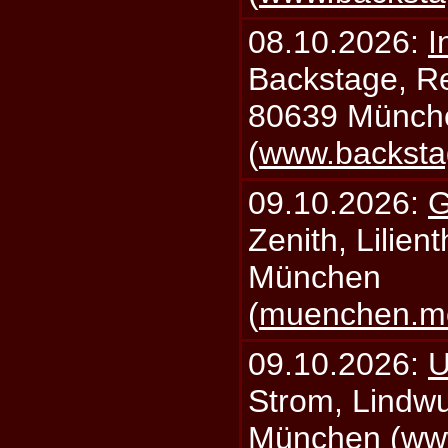
08.10.2026:
I
Backstage, Rei
80639 Münch
(
www.backsta
09.10.2026:
G
Zenith, Lilien
München
(
muenchen.mo
09.10.2026:
U
Strom, Lindwu
München (
ww