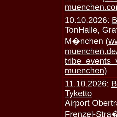
muenchen.c
10.10.2026:
B
TonHalle, Graf
M�nchen (
ww
muenchen.de/
tribe_events_
muenchen
)
11.10.2026:
B
Tyketto
Airport Obertr
Frenzel-Stra