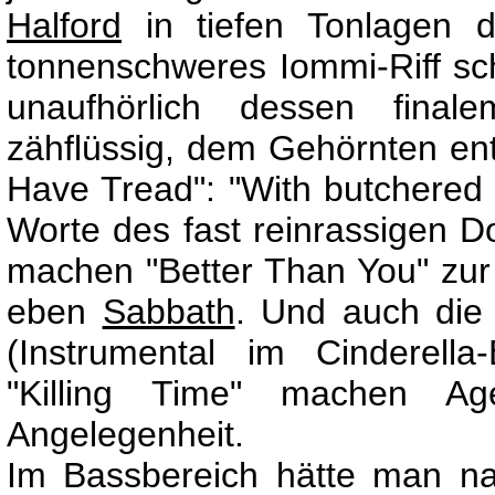
Halford
in tiefen Tonlagen 
tonnenschweres Iommi-Riff sc
unaufhörlich dessen final
zähflüssig, dem Gehörnten ent
Have Tread": "With butchered e
Worte des fast reinrassigen D
machen "Better Than You" zu
eben
Sabbath
. Und auch die 
(Instrumental im Cinderella
"Killing Time" machen A
Angelegenheit.
Im Bassbereich hätte man n