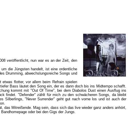
8 veröffentlicht, nun war es an der Zeit, den
um die Jüngsten handelt, ist eine ordentliche
ibendes Drumming, abwechslungsreiche Songs und
 etwas flotter, vor allem beim Refrain spielen
tiefer Bass läutet den Song ein, der es dann doch bis ins Midtempo schafft.
aschung kommt mit "Out Of Time", bei dem Diabolos Dust einen Ausflug ins
ück findet. "Defender" zählt für mich zu den schwächeren Songs, da bleibt
 Silberlings, "Never Surrender" geht gut nach vorne los und ist auch der
von.
 das Mitreißende. Mag sein, dass sich das live wieder ganz anders anhört,
die Bandhomepage oder bei den Gigs der Jungs.