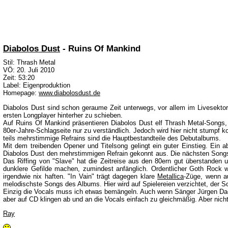
Diabolos Dust
- Ruins Of Mankind
Stil: Thrash Metal
VÖ: 20. Juli 2010
Zeit: 53:20
Label: Eigenproduktion
Homepage:
www.diabolosdust.de
Diabolos Dust sind schon geraume Zeit unterwegs, vor allem im Livesektor
ersten Longplayer hinterher zu schieben.
Auf Ruins Of Mankind präsentieren Diabolos Dust elf Thrash Metal-Songs, 
80er-Jahre-Schlagseite nur zu verständlich. Jedoch wird hier nicht stumpf k
teils mehrstimmige Refrains sind die Hauptbestandteile des Debutalbums.
Mit dem treibenden Opener und Titelsong gelingt ein guter Einstieg. Ein ab
Diabolos Dust den mehrstimmigen Refrain gekonnt aus. Die nächsten Songs si
Das Riffing von "Slave" hat die Zeitreise aus den 80ern gut überstanden
dunklere Gefilde machen, zumindest anfänglich. Ordentlicher Goth Rock wi
irgendwie nix haften. "In Vain" trägt dagegen klare
Metallica
-Züge, wenn au
melodischste Songs des Albums. Hier wird auf Spielereien verzichtet, der 
Einzig die Vocals muss ich etwas bemängeln. Auch wenn Sänger Jürgen Dach
aber auf CD klingen ab und an die Vocals einfach zu gleichmäßig. Aber nic
Ray