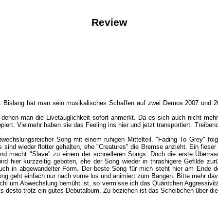
Review
. Bislang hat man sein musikalisches Schaffen auf zwei Demos 2007 und 200
denen man die Livetauglichkeit sofort anmerkt. Da es sich auch nicht mehr 
opiert. Vielmehr haben sie das Feeling ins hier und jetzt transportiert. Tre
wechslungsreicher Song mit einem ruhigen Mittelteil. "Fading To Grey" folgt
nd wieder flotter gehalten, ehe "Creatures" die Bremse anzieht. Ein fieser 
 und macht "Slave" zu einem der schnelleren Songs. Doch die erste Überr
rd hier kurzzeitig geboten, ehe der Song wieder in thrashigere Gefilde zur
ch in abgewandelter Form. Der beste Song für mich steht hier am Ende des
Song geht einfach nur nach vorne los und animiert zum Bangen. Bitte mehr da
l um Abwechslung bemüht ist, so vermisse ich das Quäntchen Aggressivität,
hts desto trotz ein gutes Debutalbum. Zu beziehen ist das Scheibchen über 