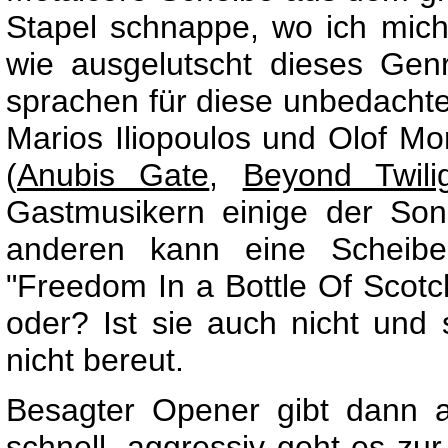
Stapel schnappe, wo ich mic
wie ausgelutscht dieses Genr
sprachen für diese unbedachte
Marios Iliopoulos und Olof Mo
(
Anubis Gate
,
Beyond Twili
Gastmusikern einige der So
anderen kann eine Scheib
"Freedom In a Bottle Of Scotch
oder? Ist sie auch nicht und 
nicht bereut.
Besagter Opener gibt dann a
schnell, aggressiv geht es z