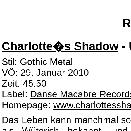
R
Charlotte�s Shadow
- 
Stil: Gothic Metal
VÖ: 29. Januar 2010
Zeit: 45:50
Label:
Danse Macabre Record
Homepage:
www.charlottessh
Das Leben kann manchmal so ei
als Wüterich bekannt, und 