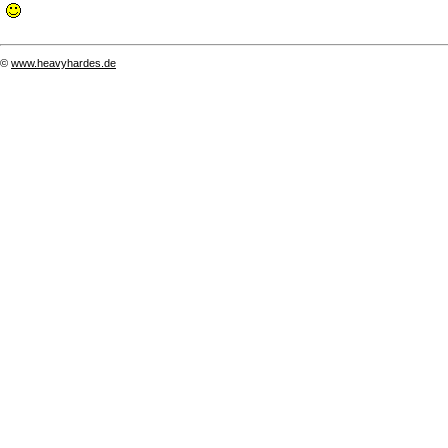
©
www.heavyhardes.de