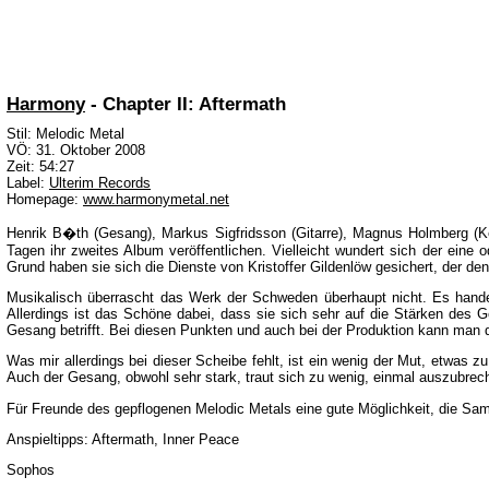
Harmony
- Chapter II: Aftermath
Stil: Melodic Metal
VÖ: 31. Oktober 2008
Zeit: 54:27
Label:
Ulterim Records
Homepage:
www.harmonymetal.net
Henrik B�th (Gesang), Markus Sigfridsson (Gitarre), Magnus Holmberg (K
Tagen ihr zweites Album veröffentlichen. Vielleicht wundert sich der eine
Grund haben sie sich die Dienste von Kristoffer Gildenlöw gesichert, der den
Musikalisch überrascht das Werk der Schweden überhaupt nicht. Es handelt
Allerdings ist das Schöne dabei, dass sie sich sehr auf die Stärken des G
Gesang betrifft. Bei diesen Punkten und auch bei der Produktion kann man d
Was mir allerdings bei dieser Scheibe fehlt, ist ein wenig der Mut, etwas
Auch der Gesang, obwohl sehr stark, traut sich zu wenig, einmal auszubrech
Für Freunde des gepflogenen Melodic Metals eine gute Möglichkeit, die S
Anspieltipps: Aftermath, Inner Peace
Sophos