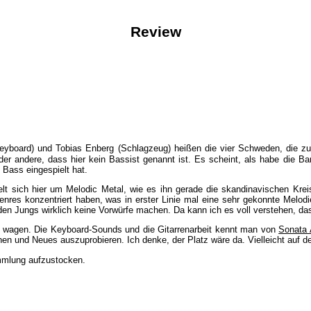
Review
eyboard) und Tobias Enberg (Schlagzeug) heißen die vier Schweden, die z
 oder andere, dass hier kein Bassist genannt ist. Es scheint, als habe die
 Bass eingespielt hat.
 sich hier um Melodic Metal, wie es ihn gerade die skandinavischen Kreise 
enres konzentriert haben, was in erster Linie mal eine sehr gekonnte Melodi
en Jungs wirklich keine Vorwürfe machen. Da kann ich es voll verstehen, das
 zu wagen. Die Keyboard-Sounds und die Gitarrenarbeit kennt man von
Sonata 
en und Neues auszuprobieren. Ich denke, der Platz wäre da. Vielleicht auf d
ammlung aufzustocken.