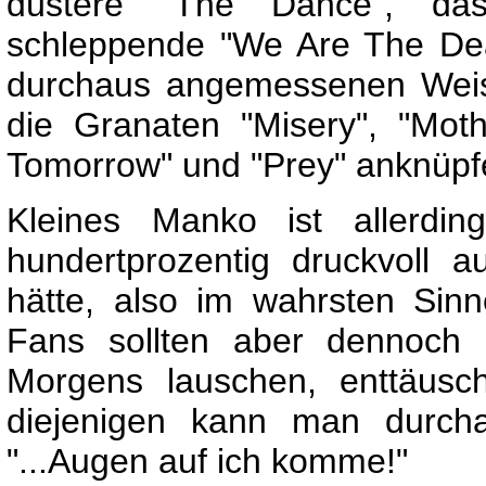
düstere "The Dance", da
schleppende "We Are The Dea
durchaus angemessenen Weise
die Granaten "Misery", "Mo
Tomorrow" und "Prey" anknüpf
Kleines Manko ist allerdin
hundertprozentig druckvoll a
hätte, also im wahrsten Sin
Fans sollten aber dennoch
Morgens lauschen, enttäusc
diejenigen kann man durcha
"...Augen auf ich komme!"