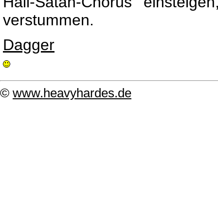
Hail-Satan-Chorus einsteige
verstummen.
Dagger
©
www.heavyhardes.de